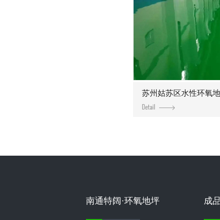
苏州姑苏区水性环氧
南通特阔·环氧地坪
成