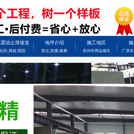
无震动止滑坡道
地坪介绍
施工地区
施
社区,商超,医院
防尘,防腐,耐磨
苏州市周边城市
厂房车