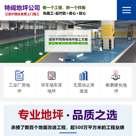
工业厂房地
停车场车库
无震动止滑
耐磨硬化地
坪
地坪
坡道
坪