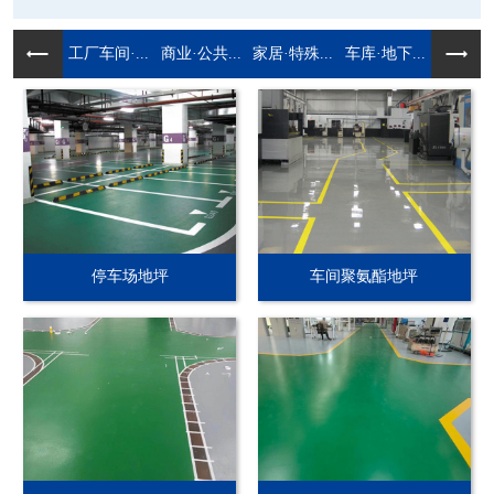
工厂车间·...
商业·公共...
家居·特殊...
车库·地下...
停车场地坪
车间聚氨酯地坪