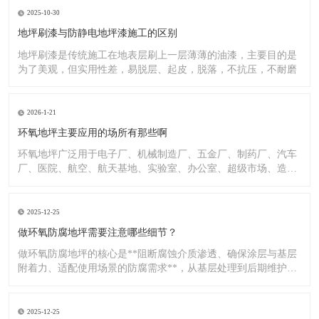
2025-10-30
地坪刷漆与防静电地坪漆施工的区别
地坪刷漆是传统施工在地表层刷上一层薄薄的油漆，主要目的是
为了美观，但实用性差，易脱层、起皮，脱落，不抗压，不耐磨
2026-1-21
环氧地坪主要应用的场所有那些啊
环氧地坪广泛用于电子厂、机械制造厂、五金厂、制药厂、汽车
厂、医院、航空、航天基地、实验室、办公室、超级市场、造纸
厂、化
2025-12-25
做环氧防腐地坪需要注意哪些细节？
做环氧防腐地坪的核心是**阻断腐蚀介质渗透、确保涂层与基层
附着力、适配使用场景的防腐需求**，从基层处理到后期维护，
每
2025-12-25