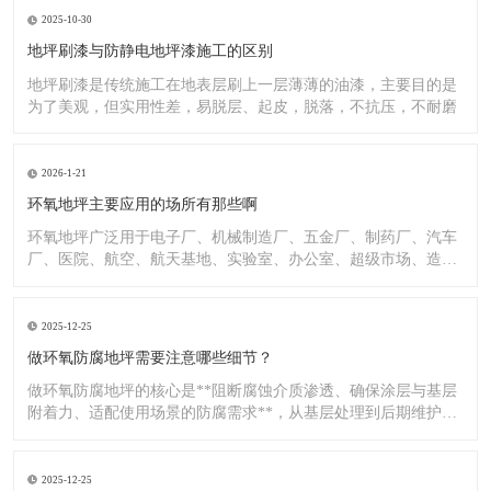
2025-10-30
地坪刷漆与防静电地坪漆施工的区别
地坪刷漆是传统施工在地表层刷上一层薄薄的油漆，主要目的是
为了美观，但实用性差，易脱层、起皮，脱落，不抗压，不耐磨
2026-1-21
环氧地坪主要应用的场所有那些啊
环氧地坪广泛用于电子厂、机械制造厂、五金厂、制药厂、汽车
厂、医院、航空、航天基地、实验室、办公室、超级市场、造纸
厂、化
2025-12-25
做环氧防腐地坪需要注意哪些细节？
做环氧防腐地坪的核心是**阻断腐蚀介质渗透、确保涂层与基层
附着力、适配使用场景的防腐需求**，从基层处理到后期维护，
每
2025-12-25