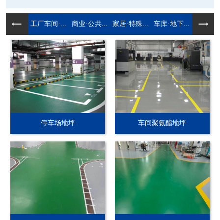
工厂车间·...
商业·公共...
家居·特殊...
车库·地下...
停车场地坪
车间聚氨酯地坪