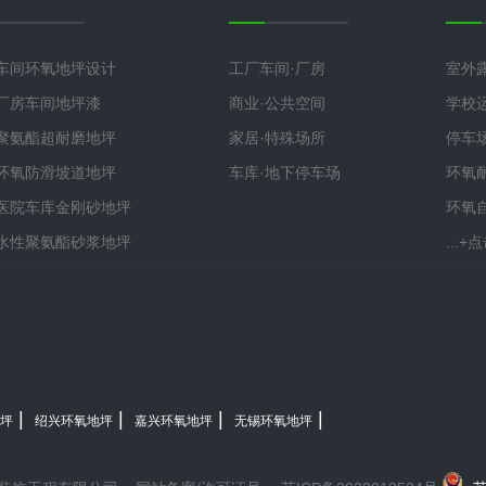
车间环氧地坪设计
工厂车间·厂房
室外
厂房车间地坪漆
商业·公共空间
学校
聚氨酯超耐磨地坪
家居·特殊场所
停车
环氧防滑坡道地坪
车库·地下停车场
环氧
医院车库金刚砂地坪
环氧
水性聚氨酯砂浆地坪
...
|
|
|
|
坪
绍兴环氧地坪
嘉兴环氧地坪
无锡环氧地坪