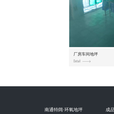
厂房车间地坪
南通特阔·环氧地坪
成