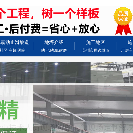
无震动止滑坡道
地坪介绍
施工地区
施
社区,商超,医院
防尘,防腐,耐磨
苏州市周边城市
厂房车