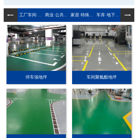
工厂车间·...
商业·公共...
家居·特殊...
车库·地下...
停车场地坪
车间聚氨酯地坪