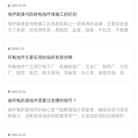
2025-10-30
地坪刷漆与防静电地坪漆施工的区别
地坪刷漆是传统施工在地表层刷上一层薄薄的油漆，主要目的是
为了美观，但实用性差，易脱层、起皮，脱落，不抗压，不耐磨
2026-1-21
环氧地坪主要应用的场所有那些啊
环氧地坪广泛用于电子厂、机械制造厂、五金厂、制药厂、汽车
厂、医院、航空、航天基地、实验室、办公室、超级市场、造纸
厂、化
2025-12-25
做环氧防腐地坪需要注意哪些细节？
做环氧防腐地坪的核心是**阻断腐蚀介质渗透、确保涂层与基层
附着力、适配使用场景的防腐需求**，从基层处理到后期维护，
每
2025-12-25