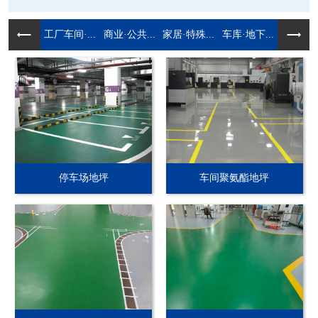
工厂车间·...
商业·公共...
家居·特殊...
车库·地下...
停车场地坪
车间聚氨酯地坪