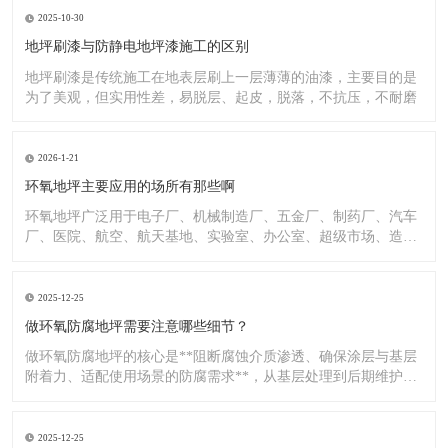
2025-10-30
地坪刷漆与防静电地坪漆施工的区别
地坪刷漆是传统施工在地表层刷上一层薄薄的油漆，主要目的是
为了美观，但实用性差，易脱层、起皮，脱落，不抗压，不耐磨
2026-1-21
环氧地坪主要应用的场所有那些啊
环氧地坪广泛用于电子厂、机械制造厂、五金厂、制药厂、汽车
厂、医院、航空、航天基地、实验室、办公室、超级市场、造纸
厂、化
2025-12-25
做环氧防腐地坪需要注意哪些细节？
做环氧防腐地坪的核心是**阻断腐蚀介质渗透、确保涂层与基层
附着力、适配使用场景的防腐需求**，从基层处理到后期维护，
每
2025-12-25