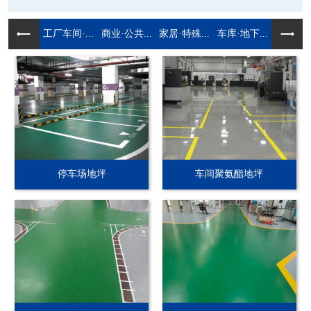
工厂车间·...
商业·公共...
家居·特殊...
车库·地下...
停车场地坪
车间聚氨酯地坪