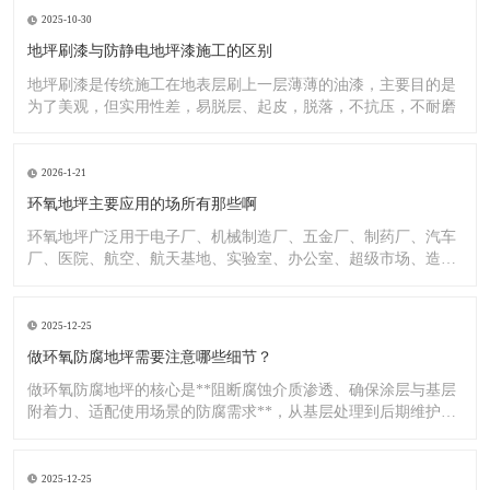
2025-10-30
地坪刷漆与防静电地坪漆施工的区别
地坪刷漆是传统施工在地表层刷上一层薄薄的油漆，主要目的是
为了美观，但实用性差，易脱层、起皮，脱落，不抗压，不耐磨
2026-1-21
环氧地坪主要应用的场所有那些啊
环氧地坪广泛用于电子厂、机械制造厂、五金厂、制药厂、汽车
厂、医院、航空、航天基地、实验室、办公室、超级市场、造纸
厂、化
2025-12-25
做环氧防腐地坪需要注意哪些细节？
做环氧防腐地坪的核心是**阻断腐蚀介质渗透、确保涂层与基层
附着力、适配使用场景的防腐需求**，从基层处理到后期维护，
每
2025-12-25