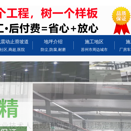
无震动止滑坡道
地坪介绍
施工地区
施
社区,商超,医院
防尘,防腐,耐磨
苏州市周边城市
厂房车