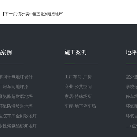
] [下一页:
]
苏州吴中区固化剂耐磨地坪
品案例
施工案例
地坪
车间环氧地坪设计
工厂车间·厂房
室外
厂房车间地坪漆
商业·公共空间
学校
聚氨酯超耐磨地坪
家居·特殊场所
停车
环氧防滑坡道地坪
车库·地下停车场
环氧
医院车库金刚砂地坪
环氧
水性聚氨酯砂浆地坪
...