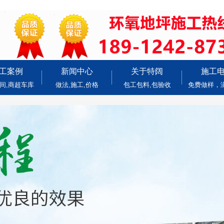
工案例
新闻中心
关于特阔
施工
间,商超车库
做法,施工,价格
包工包料,包验收
免费做样，