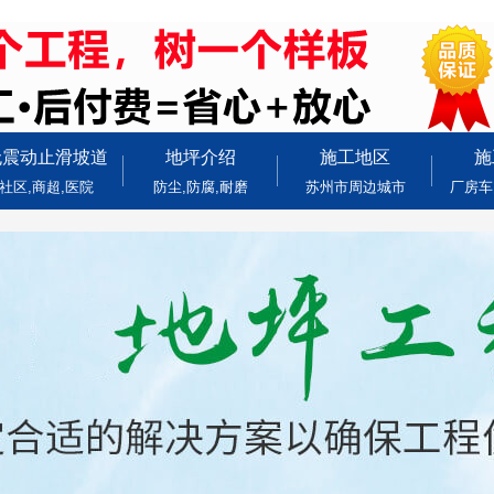
无震动止滑坡道
地坪介绍
施工地区
施
社区,商超,医院
防尘,防腐,耐磨
苏州市周边城市
厂房车