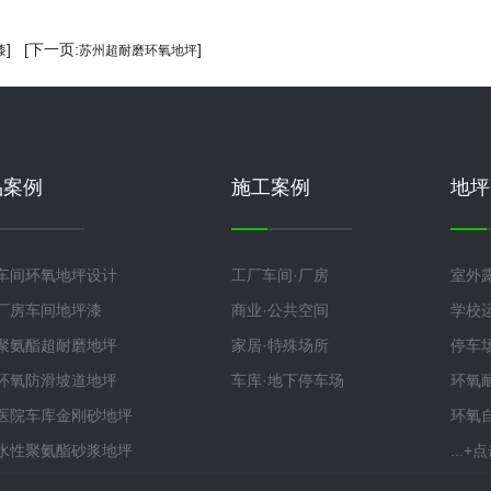
] [下一页:
]
漆
苏州超耐磨环氧地坪
品案例
施工案例
地坪
车间环氧地坪设计
工厂车间·厂房
室外
厂房车间地坪漆
商业·公共空间
学校
聚氨酯超耐磨地坪
家居·特殊场所
停车
环氧防滑坡道地坪
车库·地下停车场
环氧
医院车库金刚砂地坪
环氧
水性聚氨酯砂浆地坪
...