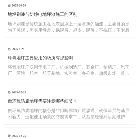
2025-10-30
地坪刷漆与防静电地坪漆施工的区别
地坪刷漆是传统施工在地表层刷上一层薄薄的油漆，主要目的是
为了美观，但实用性差，易脱层、起皮，脱落，不抗压，不耐磨
2026-1-21
环氧地坪主要应用的场所有那些啊
环氧地坪广泛用于电子厂、机械制造厂、五金厂、制药厂、汽车
厂、医院、航空、航天基地、实验室、办公室、超级市场、造纸
厂、化
2025-12-25
做环氧防腐地坪需要注意哪些细节？
做环氧防腐地坪的核心是**阻断腐蚀介质渗透、确保涂层与基层
附着力、适配使用场景的防腐需求**，从基层处理到后期维护，
每
2025-12-25