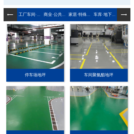
工厂车间·...
商业·公共...
家居·特殊...
车库·地下...
停车场地坪
车间聚氨酯地坪