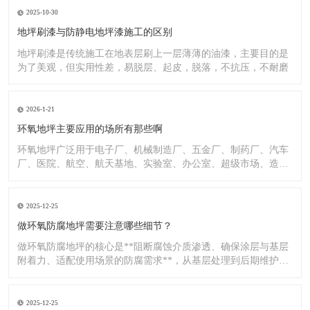
2025-10-30
地坪刷漆与防静电地坪漆施工的区别
地坪刷漆是传统施工在地表层刷上一层薄薄的油漆，主要目的是
为了美观，但实用性差，易脱层、起皮，脱落，不抗压，不耐磨
2026-1-21
环氧地坪主要应用的场所有那些啊
环氧地坪广泛用于电子厂、机械制造厂、五金厂、制药厂、汽车
厂、医院、航空、航天基地、实验室、办公室、超级市场、造纸
厂、化
2025-12-25
做环氧防腐地坪需要注意哪些细节？
做环氧防腐地坪的核心是**阻断腐蚀介质渗透、确保涂层与基层
附着力、适配使用场景的防腐需求**，从基层处理到后期维护，
每
2025-12-25