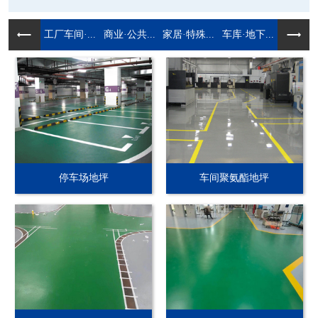
工厂车间·...
商业·公共...
家居·特殊...
车库·地下...
停车场地坪
车间聚氨酯地坪