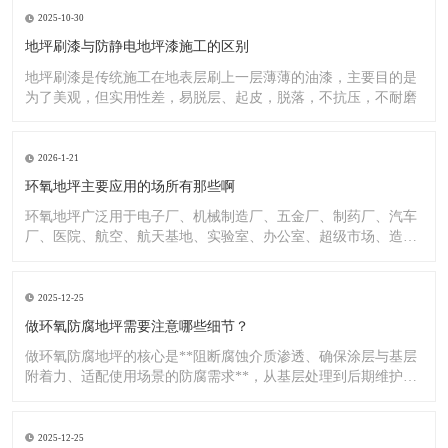
2025-10-30
地坪刷漆与防静电地坪漆施工的区别
地坪刷漆是传统施工在地表层刷上一层薄薄的油漆，主要目的是
为了美观，但实用性差，易脱层、起皮，脱落，不抗压，不耐磨
2026-1-21
环氧地坪主要应用的场所有那些啊
环氧地坪广泛用于电子厂、机械制造厂、五金厂、制药厂、汽车
厂、医院、航空、航天基地、实验室、办公室、超级市场、造纸
厂、化
2025-12-25
做环氧防腐地坪需要注意哪些细节？
做环氧防腐地坪的核心是**阻断腐蚀介质渗透、确保涂层与基层
附着力、适配使用场景的防腐需求**，从基层处理到后期维护，
每
2025-12-25