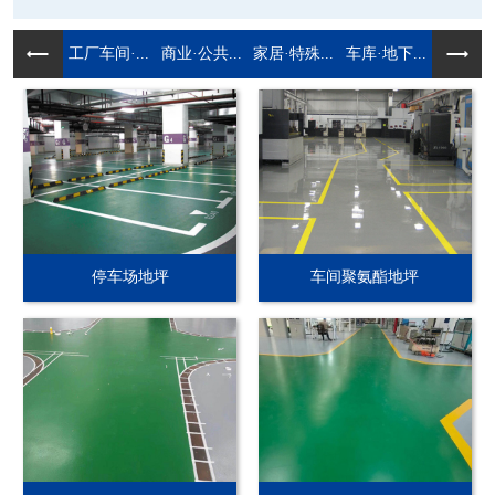
工厂车间·...
商业·公共...
家居·特殊...
车库·地下...
停车场地坪
车间聚氨酯地坪