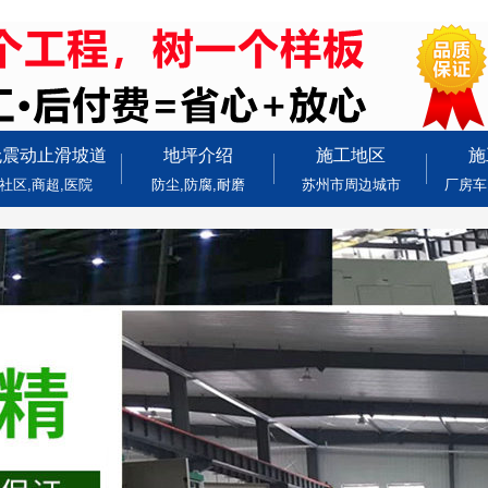
无震动止滑坡道
地坪介绍
施工地区
施
社区,商超,医院
防尘,防腐,耐磨
苏州市周边城市
厂房车