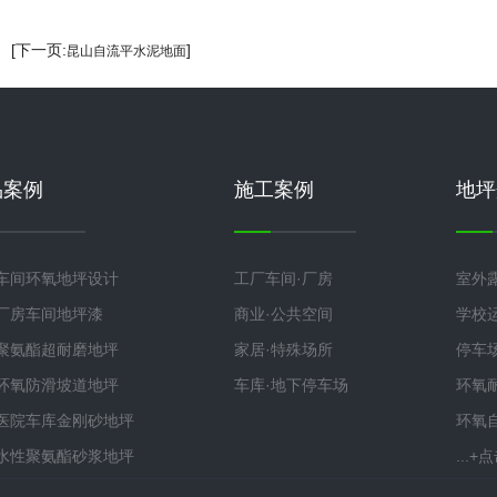
] [下一页:
]
昆山自流平水泥地面
品案例
施工案例
地坪
车间环氧地坪设计
工厂车间·厂房
室外
厂房车间地坪漆
商业·公共空间
学校
聚氨酯超耐磨地坪
家居·特殊场所
停车
环氧防滑坡道地坪
车库·地下停车场
环氧
医院车库金刚砂地坪
环氧
水性聚氨酯砂浆地坪
...