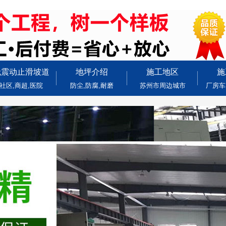
无震动止滑坡道
地坪介绍
施工地区
施
社区,商超,医院
防尘,防腐,耐磨
苏州市周边城市
厂房车