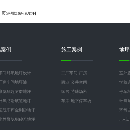
一页:
]
苏州防腐环氧地坪
品案例
施工案例
地坪
车间环氧地坪设计
工厂车间·厂房
室外
厂房车间地坪漆
商业·公共空间
学校
聚氨酯超耐磨地坪
家居·特殊场所
停车
环氧防滑坡道地坪
车库·地下停车场
环氧
医院车库金刚砂地坪
环氧
水性聚氨酯砂浆地坪
...