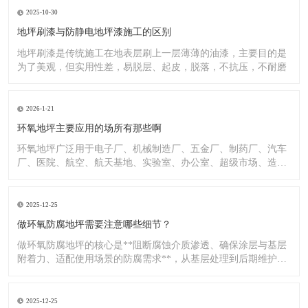
2025-10-30
地坪刷漆与防静电地坪漆施工的区别
地坪刷漆是传统施工在地表层刷上一层薄薄的油漆，主要目的是
为了美观，但实用性差，易脱层、起皮，脱落，不抗压，不耐磨
2026-1-21
环氧地坪主要应用的场所有那些啊
环氧地坪广泛用于电子厂、机械制造厂、五金厂、制药厂、汽车
厂、医院、航空、航天基地、实验室、办公室、超级市场、造纸
厂、化
2025-12-25
做环氧防腐地坪需要注意哪些细节？
做环氧防腐地坪的核心是**阻断腐蚀介质渗透、确保涂层与基层
附着力、适配使用场景的防腐需求**，从基层处理到后期维护，
每
2025-12-25