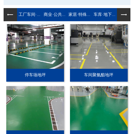
工厂车间·...
商业·公共...
家居·特殊...
车库·地下...
停车场地坪
车间聚氨酯地坪