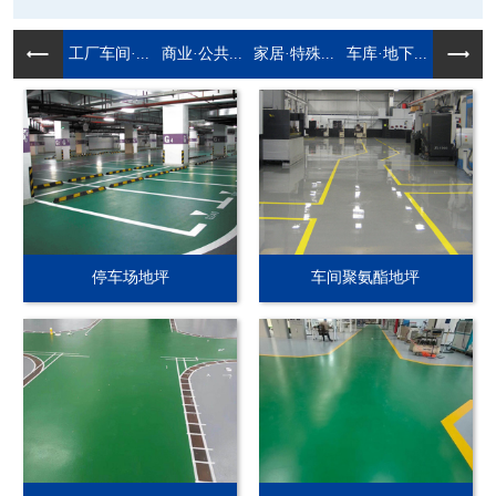
工厂车间·...
商业·公共...
家居·特殊...
车库·地下...
停车场地坪
车间聚氨酯地坪