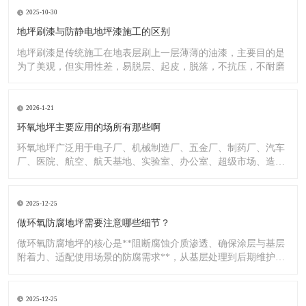
2025-10-30
地坪刷漆与防静电地坪漆施工的区别
地坪刷漆是传统施工在地表层刷上一层薄薄的油漆，主要目的是
为了美观，但实用性差，易脱层、起皮，脱落，不抗压，不耐磨
2026-1-21
环氧地坪主要应用的场所有那些啊
环氧地坪广泛用于电子厂、机械制造厂、五金厂、制药厂、汽车
厂、医院、航空、航天基地、实验室、办公室、超级市场、造纸
厂、化
2025-12-25
做环氧防腐地坪需要注意哪些细节？
做环氧防腐地坪的核心是**阻断腐蚀介质渗透、确保涂层与基层
附着力、适配使用场景的防腐需求**，从基层处理到后期维护，
每
2025-12-25