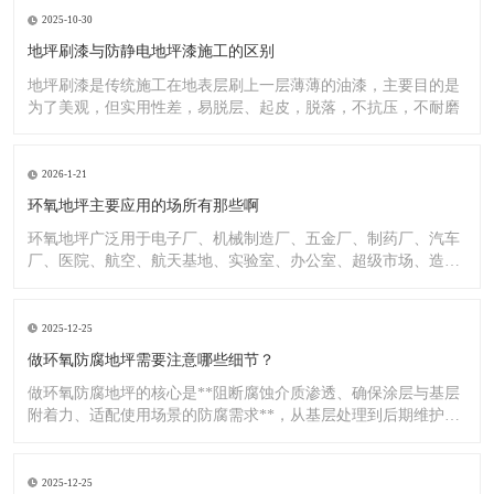
2025-10-30
地坪刷漆与防静电地坪漆施工的区别
地坪刷漆是传统施工在地表层刷上一层薄薄的油漆，主要目的是
为了美观，但实用性差，易脱层、起皮，脱落，不抗压，不耐磨
2026-1-21
环氧地坪主要应用的场所有那些啊
环氧地坪广泛用于电子厂、机械制造厂、五金厂、制药厂、汽车
厂、医院、航空、航天基地、实验室、办公室、超级市场、造纸
厂、化
2025-12-25
做环氧防腐地坪需要注意哪些细节？
做环氧防腐地坪的核心是**阻断腐蚀介质渗透、确保涂层与基层
附着力、适配使用场景的防腐需求**，从基层处理到后期维护，
每
2025-12-25