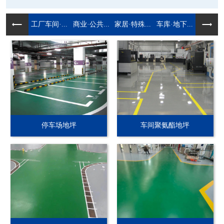
工厂车间·...
商业·公共...
家居·特殊...
车库·地下...
停车场地坪
车间聚氨酯地坪