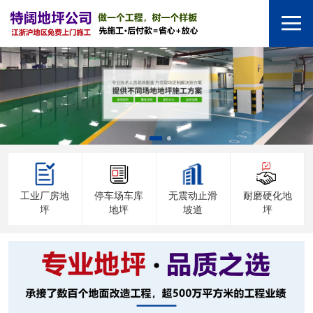
工业厂房地
停车场车库
无震动止滑
耐磨硬化地
坪
地坪
坡道
坪