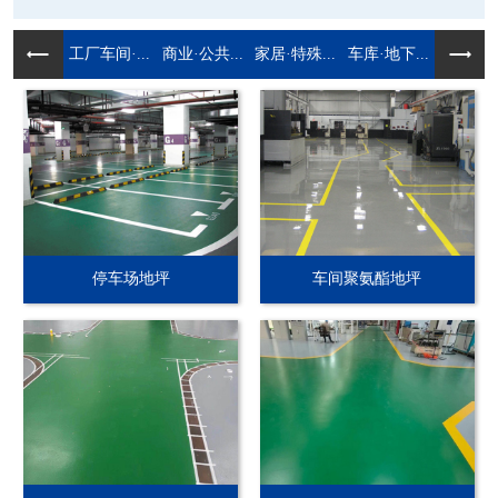
工厂车间·...
商业·公共...
家居·特殊...
车库·地下...
停车场地坪
车间聚氨酯地坪