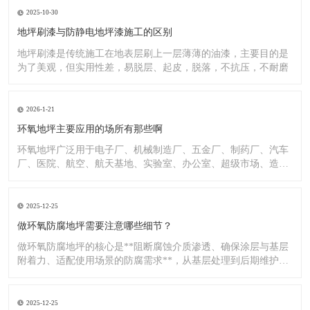
2025-10-30
地坪刷漆与防静电地坪漆施工的区别
地坪刷漆是传统施工在地表层刷上一层薄薄的油漆，主要目的是
为了美观，但实用性差，易脱层、起皮，脱落，不抗压，不耐磨
2026-1-21
环氧地坪主要应用的场所有那些啊
环氧地坪广泛用于电子厂、机械制造厂、五金厂、制药厂、汽车
厂、医院、航空、航天基地、实验室、办公室、超级市场、造纸
厂、化
2025-12-25
做环氧防腐地坪需要注意哪些细节？
做环氧防腐地坪的核心是**阻断腐蚀介质渗透、确保涂层与基层
附着力、适配使用场景的防腐需求**，从基层处理到后期维护，
每
2025-12-25