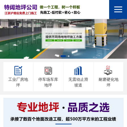
工业厂房地
停车场车库
无震动止滑
耐磨硬化地
坪
地坪
坡道
坪