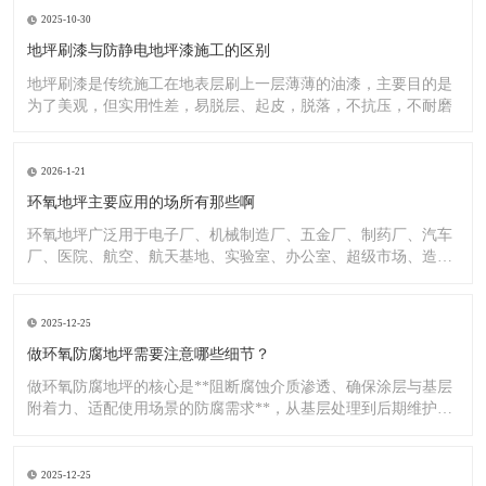
2025-10-30
地坪刷漆与防静电地坪漆施工的区别
地坪刷漆是传统施工在地表层刷上一层薄薄的油漆，主要目的是
为了美观，但实用性差，易脱层、起皮，脱落，不抗压，不耐磨
2026-1-21
环氧地坪主要应用的场所有那些啊
环氧地坪广泛用于电子厂、机械制造厂、五金厂、制药厂、汽车
厂、医院、航空、航天基地、实验室、办公室、超级市场、造纸
厂、化
2025-12-25
做环氧防腐地坪需要注意哪些细节？
做环氧防腐地坪的核心是**阻断腐蚀介质渗透、确保涂层与基层
附着力、适配使用场景的防腐需求**，从基层处理到后期维护，
每
2025-12-25