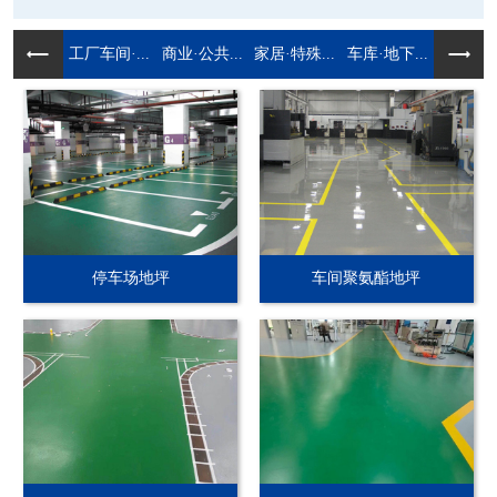
工厂车间·...
商业·公共...
家居·特殊...
车库·地下...
停车场地坪
车间聚氨酯地坪